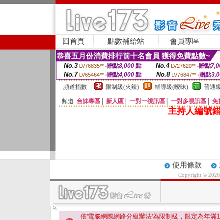
回首頁
點數補給站
會員專區
恭喜五月份消費排行前十名會員 獲得免費點數~
No.3
No.4
-贈點
8,000
點
-贈點
7,0
LV76835**
LV27620**
No.7
No.8
-贈點
4,000
點
-贈點
3,
LV65464**
LV76847**
頻道指數
限制級(火辣)
輔導級(曖昧)
普通級
頻道
台妹專區
│
新人區
│
一對一視訊區
│
一對多視訊區
│
免
主持人編號錯
使用條款
Copyright © 202
依'電腦網際網路分級辦法'為限制級，限定為年滿
1